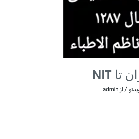
تا NIT
یدئو
/ از
admin