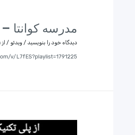
مدرسه کوانتا – آ
دیدگاه‌ خود را بنویسید
/
ویدئو
/ از
n
com/v/L7fES?playlist=1791225