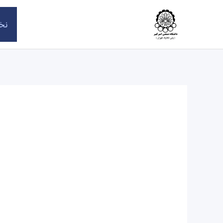
رش
ه
نخ
حتوا