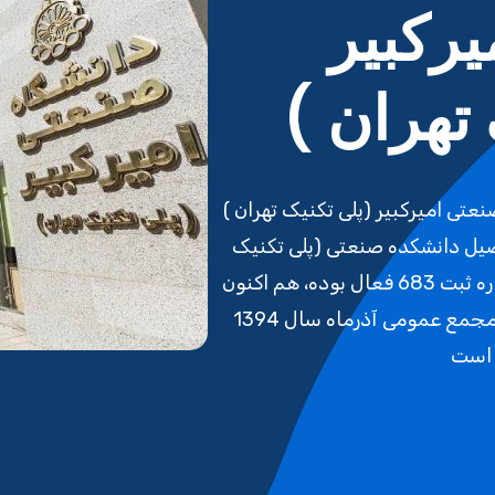
رکبیر
تهران )
ی امیرکبیر (پلی تکنیک تهران )
صیل دانشکده صنعتی (پلی تکنیک
تهران) از اسفند ماه سال 1343 تحت شماره ثبت 683 فعال بوده، هم اکنون
سومین دوره هیات مدیره خود را پس از مجمع عمومی آذرماه سال 1394
 است