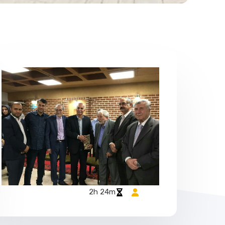
2h 24m​