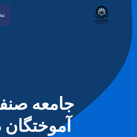
رش
ه
نخ
حتوا
جامعه صنف
آموختگان د