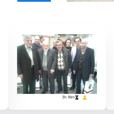
3h 18m​