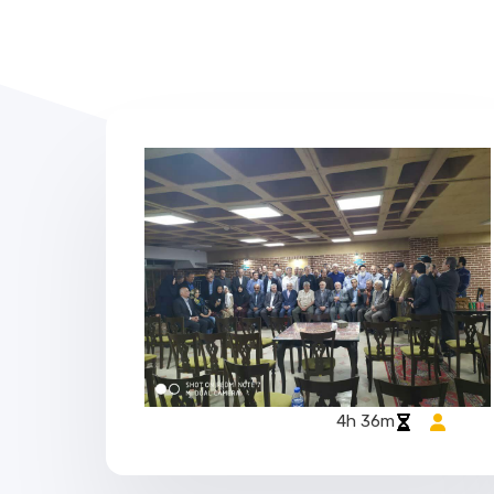
4h 36m​