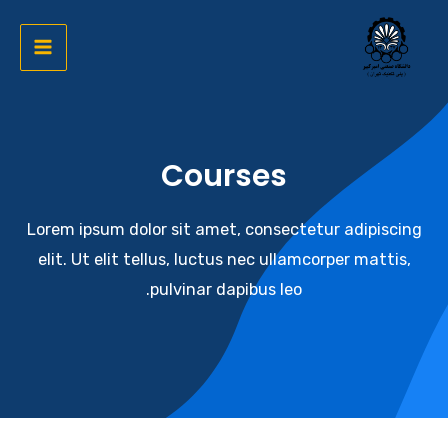
رش
ه
Main
حتوا
Menu
Courses​
Lorem ipsum dolor sit amet, consectetur adipiscing
elit. Ut elit tellus, luctus nec ullamcorper mattis,
pulvinar dapibus leo.